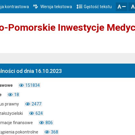
ja kontrastowa
Wersja tekstowa
Gęstość tekstu
Przejdź do głównego menu
Przejdź do mapy serwisu
Przejdź do treści
zresetuj
zmniejsz czcionkę
o-Pomorskie Inwestycje Medyc
lności od dnia 16.10.2023
tawowe
151834
e
18
us prawny
2477
założycielski
624
rmacje finansowe
806
ąpienia pokontrolne
368