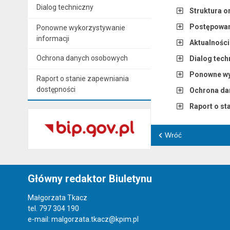
Dialog techniczny
Struktura o
Postępowani
Ponowne wykorzystywanie
informacji
Aktualnośc
Ochrona danych osobowych
Dialog tech
Ponowne wy
Raport o stanie zapewniania
dostępności
Ochrona da
Raport o st
Wróć
Główny redaktor Biuletynu
Małgorzata Tkacz
tel. 797 304 190
e-mail: malgorzata.tkacz@kpim.pl