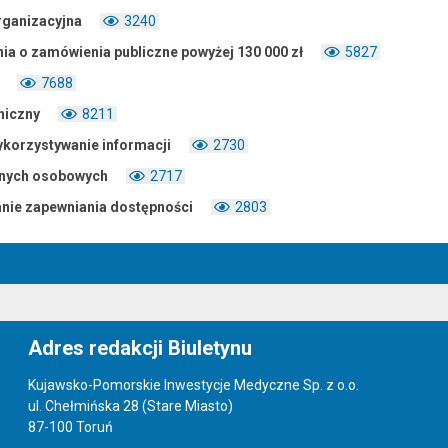
rganizacyjna
3240
a o zamówienia publiczne powyżej 130 000 zł
5827
i
7688
niczny
8211
korzystywanie informacji
2730
nych osobowych
2717
anie zapewniania dostępności
2803
Adres redakcji Biuletynu
Kujawsko-Pomorskie Inwestycje Medyczne Sp. z o.o.
ul. Chełmińska 28 (Stare Miasto)
87-100 Toruń