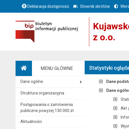
Deklaracja dostępności
Słownik skrótów
Wers
Kujawsk
z o.o.
Statystyki ogląda
MENU GŁÓWNE
Strona główna
Dane ogólne
Dane pods
Dane ogóln
Struktura organizacyjna
Stat
Postępowania o zamówienia
Akt 
publiczne powyżej 130 000 zł
Info
Aktualności
Wyst