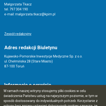
Małgorzata Tkacz
tel. 797 304 190
e-mail: malgorzata.tkacz@kpim.pl
Zespół redakcyjny
Adres redakcji Biuletynu
Kujawsko-Pomorskie Inwestycje Medyczne Sp. z o.o.
ul. Chełmińska 28 (Stare Miasto)
87-100 Toruń
Informacje o serwisie
W ramach naszej witryny stosujemy pliki cookies w celu
Mapa serwisu
świadczenia Państwu usług na najwyższym poziomie, w tym w
sposób dostosowany do indywidualnych potrzeb. Korzystanie z
Instrukcja obsługi
witryny bez zmiany ustawień dotyczących cookies oznacza, że