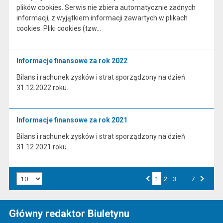
plików cookies. Serwis nie zbiera automatycznie żadnych
informacji, z wyjątkiem informacji zawartych w plikach
cookies. Pliki cookies (tzw…
Informacje finansowe za rok 2022
Bilans i rachunek zysków i strat sporządzony na dzień
31.12.2022 roku.
Informacje finansowe za rok 2021
Bilans i rachunek zysków i strat sporządzony na dzień
31.12.2021 roku.
Liczba art. na stronie:
1
Przejdź do strony numer
2
Przejdź do strony numer
3
…
Przejdź do strony numer
7
Strona numer
Poprzednia strona
Następna strona
Główny redaktor Biuletynu